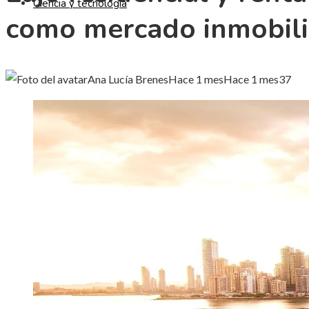
Ciencia y tecnología
como mercado inmobilia
Ana Lucía Brenes
Hace 1 mes
Hace 1 mes
37