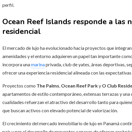
perfil.
Ocean Reef Islands responde a las n
residencial
El mercado de lujo ha evolucionado hacia proyectos que integran
amenidades y el entorno adquieren un papel tan importante como 
incorpora una
marina
privada, club de yates, áreas deportivas, 
ofrecer una experiencia residencial alineada con las expectativ
Proyectos como
The Palms
,
Ocean Reef Park
y
O Club Resid
apartamentos de estilo contemporáneo, extensas terrazas y una 
cualidades refuerzan el atractivo del desarrollo tanto para quien
que buscan activos con elevado potencial de valorización.
El crecimiento del mercado inmobiliario de lujo en Panamá conti
país y por el desarrollo de proyectos capaces de ofrecer exclusiv