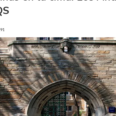
QS
91