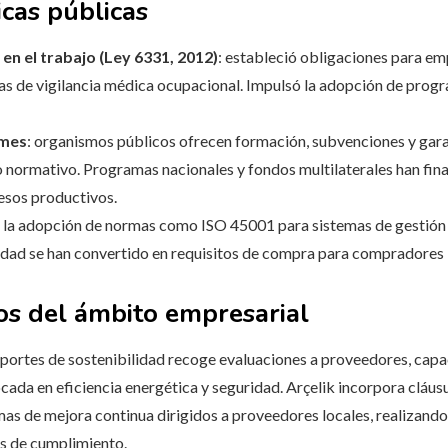
icas públicas
en el trabajo (Ley 6331, 2012)
: estableció obligaciones para em
mas de vigilancia médica ocupacional. Impulsó la adopción de pro
ymes
: organismos públicos ofrecen formación, subvenciones y garan
normativo. Programas nacionales y fondos multilaterales han fin
esos productivos.
: la adopción de normas como ISO 45001 para sistemas de gestión d
lidad se han convertido en requisitos de compra para compradores l
s del ámbito empresarial
reportes de sostenibilidad recoge evaluaciones a proveedores, cap
ocada en eficiencia energética y seguridad. Arçelik incorpora cláu
s de mejora continua dirigidos a proveedores locales, realizando
es de cumplimiento.