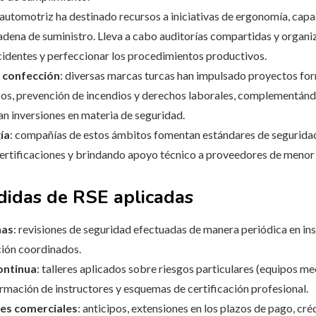
re automotriz ha destinado recursos a iniciativas de ergonomía, cap
 cadena de suministro. Lleva a cabo auditorías compartidas y organi
cidentes y perfeccionar los procedimientos productivos.
y confección
: diversas marcas turcas han impulsado proyectos fo
os, prevención de incendios y derechos laborales, complementánd
tan inversiones en materia de seguridad.
ía
: compañías de estos ámbitos fomentan estándares de seguridad
certificaciones y brindando apoyo técnico a proveedores de menor 
didas de RSE aplicadas
nas
: revisiones de seguridad efectuadas de manera periódica en in
ión coordinados.
ontinua
: talleres aplicados sobre riesgos particulares (equipos me
formación de instructores y esquemas de certificación profesional.
des comerciales
: anticipos, extensiones en los plazos de pago, cr