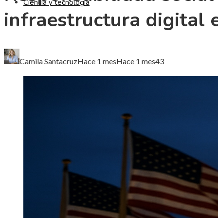
Ciencia y tecnología
infraestructura digital
Camila Santacruz
Hace 1 mes
Hace 1 mes
43