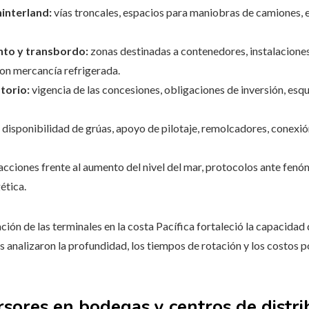
hinterland:
vías troncales, espacios para maniobras de camiones, e
to y transbordo:
zonas destinadas a contenedores, instalaciones
on mercancía refrigerada.
torio:
vigencia de las concesiones, obligaciones de inversión, esqu
disponibilidad de grúas, apoyo de pilotaje, remolcadores, conexió
acciones frente al aumento del nivel del mar, protocolos ante fe
ética.
ión de las terminales en la costa Pacífica fortaleció la capacidad
s analizaron la profundidad, los tiempos de rotación y los costos p
rsores en bodegas y centros de distri