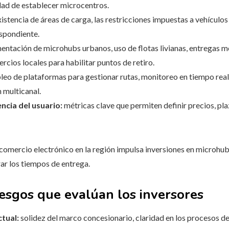
lidad de establecer microcentros.
xistencia de áreas de carga, las restricciones impuestas a vehículos
espondiente.
ntación de microhubs urbanos, uso de flotas livianas, entregas me
rcios locales para habilitar puntos de retiro.
eo de plataformas para gestionar rutas, monitoreo en tiempo real,
 multicanal.
ncia del usuario:
métricas clave que permiten definir precios, pl
comercio electrónico en la región impulsa inversiones en microhubs 
ar los tiempos de entrega.
iesgos que evalúan los inversores
ctual:
solidez del marco concesionario, claridad en los procesos de 