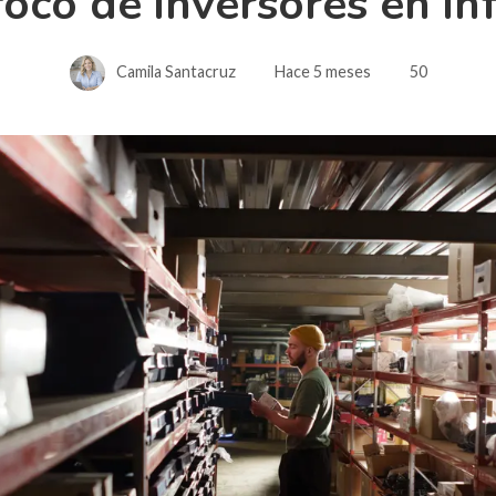
oco de inversores en in
Camila Santacruz
Hace 5 meses
50