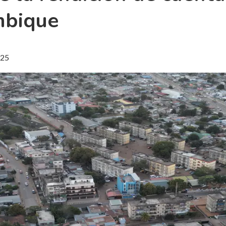
mbique
25