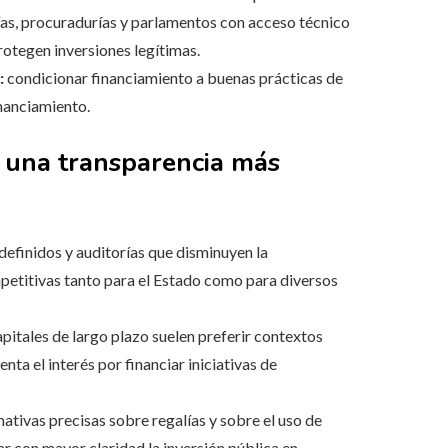
as, procuradurías y parlamentos con acceso técnico
rotegen inversiones legítimas.
:
condicionar financiamiento a buenas prácticas de
nanciamiento.
e una transparencia más
 definidos y auditorías que disminuyen la
mpetitivas tanto para el Estado como para diversos
apitales de largo plazo suelen preferir contextos
nta el interés por financiar iniciativas de
tivas precisas sobre regalías y sobre el uso de
r con mayor claridad la inversión pública en