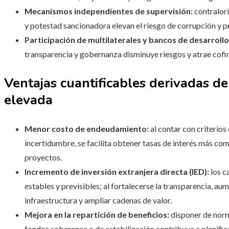
Mecanismos independientes de supervisión:
contralorí
y potestad sancionadora elevan el riesgo de corrupción y p
Participación de multilaterales y bancos de desarrollo
transparencia y gobernanza disminuye riesgos y atrae cofi
Ventajas cuantificables derivadas d
elevada
Menor costo de endeudamiento:
al contar con criterios
incertidumbre, se facilita obtener tasas de interés más co
proyectos.
Incremento de inversión extranjera directa (IED):
los c
estables y previsibles; al fortalecerse la transparencia, aume
infraestructura y ampliar cadenas de valor.
Mejora en la repartición de beneficios:
disponer de norma
fondos soberanos o de estabilización contribuye a planifica