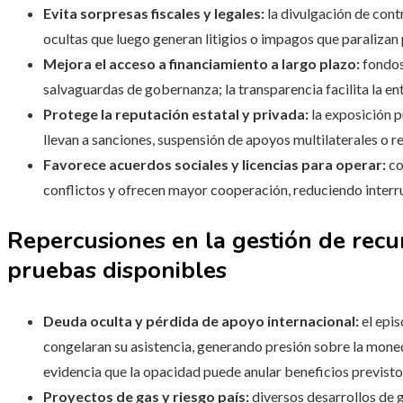
Evita sorpresas fiscales y legales:
la divulgación de contr
ocultas que luego generan litigios o impagos que paralizan
Mejora el acceso a financiamiento a largo plazo:
fondos 
salvaguardas de gobernanza; la transparencia facilita la en
Protege la reputación estatal y privada:
la exposición p
llevan a sanciones, suspensión de apoyos multilaterales o re
Favorece acuerdos sociales y licencias para operar:
co
conflictos y ofrecen mayor cooperación, reduciendo interr
Repercusiones en la gestión de recur
pruebas disponibles
Deuda oculta y pérdida de apoyo internacional:
el epis
congelaran su asistencia, generando presión sobre la moned
evidencia que la opacidad puede anular beneficios previstos
Proyectos de gas y riesgo país:
diversos desarrollos de g