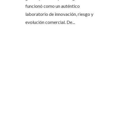
funcionó como un auténtico
laboratorio de innovación, riesgo y
evolución comercial. De...
ÚLTIMAS ENTRADAS
Las 15 donaciones individuales más grandes y 
efecto en sectores clave como tecnología,
finanzas e industria
Oportunidades para la economía azul en la
plataforma marina de Belice
CATEGORÍAS
Ciencia y tecnología