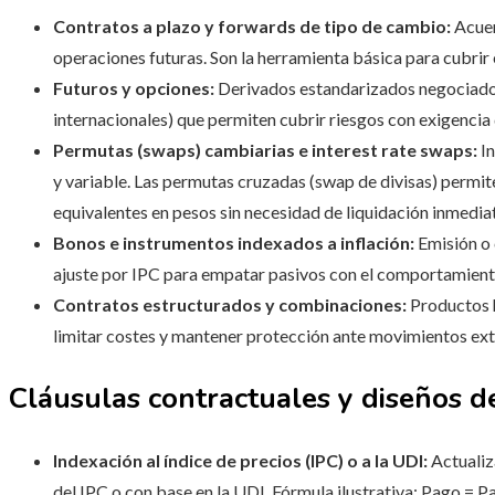
Contratos a plazo y forwards de tipo de cambio:
Acuer
operaciones futuras. Son la herramienta básica para cubrir
Futuros y opciones:
Derivados estandarizados negociados
internacionales) que permiten cubrir riesgos con exigencia
Permutas (swaps) cambiarias e interest rate swaps:
In
y variable. Las permutas cruzadas (swap de divisas) permi
equivalentes en pesos sin necesidad de liquidación inmedia
Bonos e instrumentos indexados a inflación:
Emisión o 
ajuste por IPC para empatar pasivos con el comportamiento
Contratos estructurados y combinaciones:
Productos 
limitar costes y mantener protección ante movimientos ex
Cláusulas contractuales y diseños d
Indexación al índice de precios (IPC) o a la UDI:
Actualiz
del IPC o con base en la UDI. Fórmula ilustrativa: Pago = 