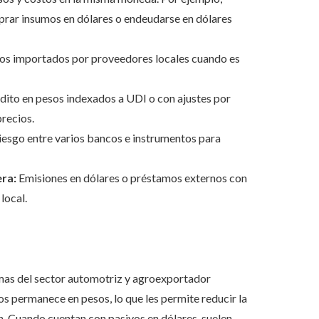
rar insumos en dólares o endeudarse en dólares
mos importados por proveedores locales cuando es
ito en pesos indexados a UDI o con ajustes por
recios.
iesgo entre varios bancos e instrumentos para
ra:
Emisiones en dólares o préstamos externos con
local.
as del sector automotriz y agroexportador
os permanece en pesos, lo que les permite reducir la
. Cuando cuentan con pasivos en dólares, suelen