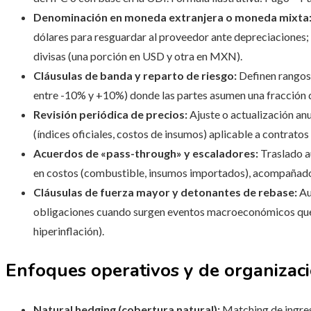
Denominación en moneda extranjera o moneda mixta
dólares para resguardar al proveedor ante depreciaciones
divisas (una porción en USD y otra en MXN).
Cláusulas de banda y reparto de riesgo:
Definen rangos 
entre -10% y +10%) donde las partes asumen una fracción del
Revisión periódica de precios:
Ajuste o actualización anu
(índices oficiales, costos de insumos) aplicable a contratos
Acuerdos de «pass-through» y escaladores:
Traslado a
en costos (combustible, insumos importados), acompañado
Cláusulas de fuerza mayor y detonantes de rebase:
Au
obligaciones cuando surgen eventos macroeconómicos que 
hiperinflación).
Enfoques operativos y de organizac
Natural hedging (cobertura natural):
Matching de ingres