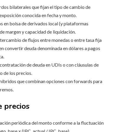
dos bilaterales que fijan el tipo de cambio de
 exposición conocida en fecha y monto.
 en bolsa de derivados local (y plataformas
 de margen y capacidad de liquidación.
tercambio de flujos entre monedas o entre tasa fija
ten convertir deuda denominada en dólares a pagos
ta.
contratación de deuda en UDIs o con cláusulas de
 de los precios.
híbridos que combinan opciones con forwards para
tremos.
e precios
ación periódica del monto conforme a la fluctuación
Pago_base × (IPC_actual / IPC_base).