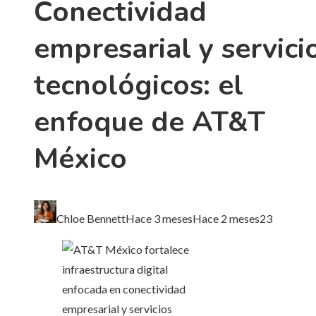
Conectividad
empresarial y servici
tecnológicos: el
enfoque de AT&T
México
Chloe Bennett
Hace 3 meses
Hace 2 meses
23