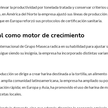
elevar la productividad por tonelada tratada y conservar criterio
, en América del Norte la empresa ajustó sus líneas de producción
que en Europa reforzó sus protocolos de certificación sanitaria.
al como motor de crecimiento
internacional de Grupo Maseca radica en su habilidad para ajustar 
 sigue siendo su insignia, la empresa ha incorporado distintas vari
ucción se dirige a crear harina destinada a la tortilla, un alimento
a amplia comunidad latinoamericana, la empresa ha ampliado su po
ración rápida; en Europa y Asia, ha promovido el uso de harina de m
cetas locales.
atiende la demanda, sino que además dinamiza la economía agrícola 