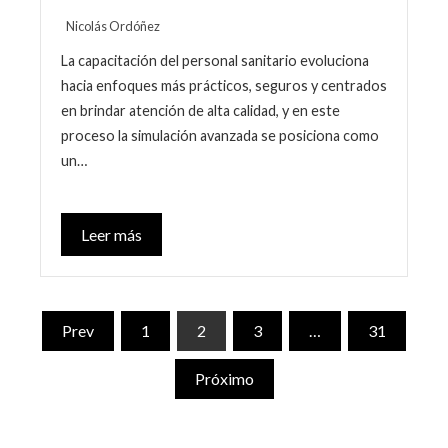
Nicolás Ordóñez
La capacitación del personal sanitario evoluciona
hacia enfoques más prácticos, seguros y centrados
en brindar atención de alta calidad, y en este
proceso la simulación avanzada se posiciona como
un…
Leer más
Paginación
Prev
1
2
3
…
31
de
Próximo
entradas