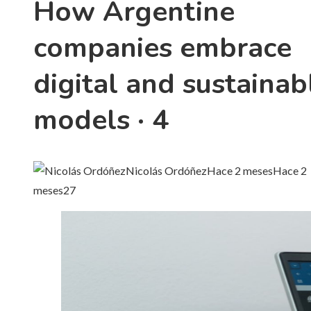
How Argentine
companies embrace
digital and sustainab
models · 4
Nicolás Ordóñez
Hace 2 meses
Hace 2
meses
27