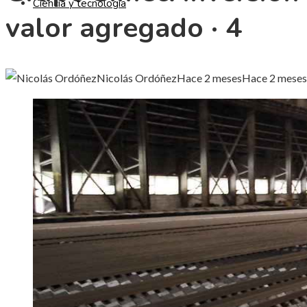
Ciencia y tecnología
valor agregado · 4
Nicolás Ordóñez
Hace 2 meses
Hace 2 meses